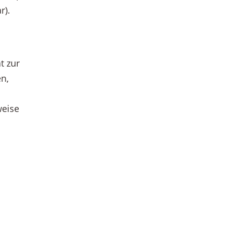
r).
t zur
n,
weise