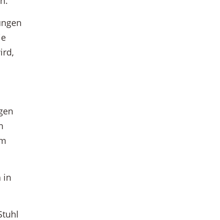
n.
ungen
ie
ird,
ngen
n
um
 in
Stuhl