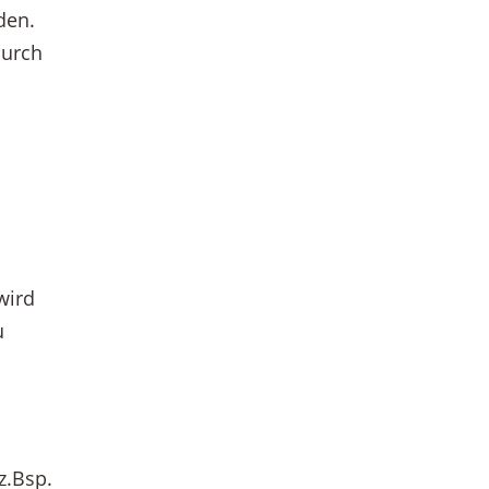
den.
durch
wird
u
z.Bsp.