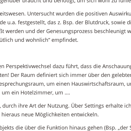
genüber braucht und benötigt, um sich wohl zu fühle
heitswesen. Untersucht wurden die positiven Auswirk
u.a. festgestellt, das z. Bsp. der Blutdruck, sowie d
ußt werden und der Genesungsprozess beschleunigt w
ütlich und wohnlich“ empfindet.
en Perspektivwechsel dazu führt, dass die Anschauu
n! Der Raum definiert sich immer über den gelebte
 Besprechungsraum, um einen Hauswirtschaftsraum, 
 um ein Hotelzimmer, um ….
durch ihre Art der Nutzung. Über Settings erhalte ich
 hieraus neue Möglichkeiten entwickeln.
jekts die über die Funktion hinaus gehen (Bsp. „der 