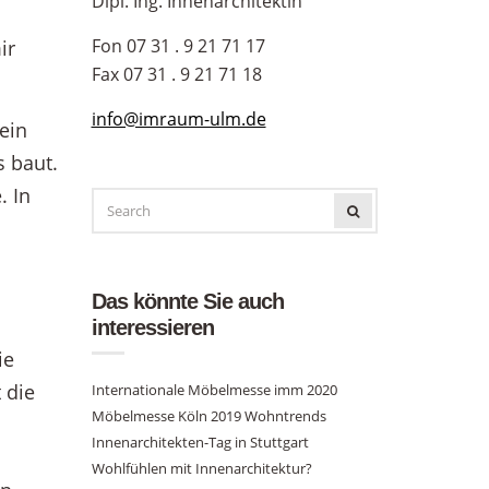
Dipl. Ing. Innenarchitektin
Fon 07 31 . 9 21 71 17
ir
Fax 07 31 . 9 21 71 18
info@imraum-ulm.de
ein
s baut.
. In
SEARCH
SEARCH
FOR:
Das könnte Sie auch
interessieren
ie
 die
Internationale Möbelmesse imm 2020
Möbelmesse Köln 2019 Wohntrends
Innenarchitekten-Tag in Stuttgart
Wohlfühlen mit Innenarchitektur?