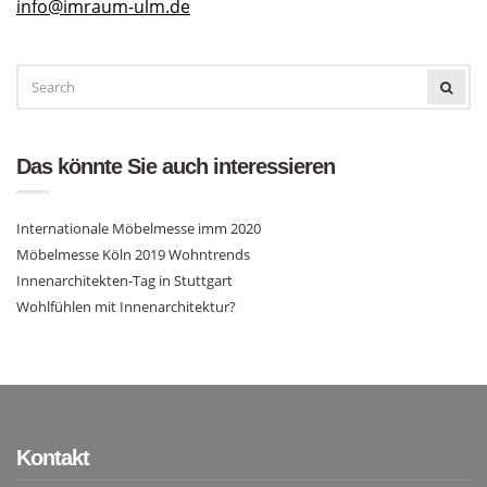
info@imraum-ulm.de
SEARCH
SEAR
FOR:
Das könnte Sie auch interessieren
Internationale Möbelmesse imm 2020
Möbelmesse Köln 2019 Wohntrends
Innenarchitekten-Tag in Stuttgart
Wohlfühlen mit Innenarchitektur?
Kontakt