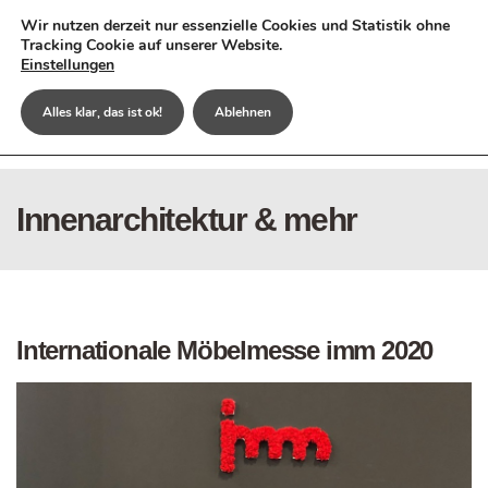
Monika Poethke, Dipl. Ing. Innenarchitektin
Wir nutzen derzeit nur essenzielle Cookies und Statistik ohne
Tracking Cookie auf unserer Website.
Fon 07 31 . 9 21 71 17
Einstellungen
IMRAUM Planungen
Alles klar, das ist ok!
Ablehnen
Innenarchitektur in Ulm
Innenarchitektur & mehr
Internationale Möbelmesse imm 2020